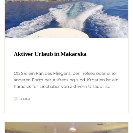
Aktiver Urlaub in Makarska
Ob Sie ein Fan des Fliegens, der Tiefsee oder einer
anderen Form der Aufregung sind. Kroatien ist ein
Paradies für Liebhaber von aktivem Urlaub in
Makarska, Natur und Adrenalin. Tauchen Sie ein
15 MRZ
und entdecken Sie verborgene Wunder der Küste,
so die von unübertroffener Schönheit überflutet
werden. Erkunden Sie jede Ecke der wilden Natur
zu Fuß. […]