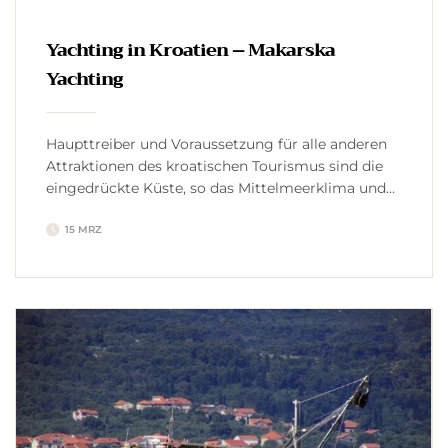
Yachting in Kroatien – Makarska
Yachting
Haupttreiber und Voraussetzung für alle anderen
Attraktionen des kroatischen Tourismus sind die
eingedrückte Küste, so das Mittelmeerklima und
die Adria. Yachting in Kroatien Die Küste ohne
15 MRZ
Inseln ist 1.777 Kilometer lang und einschließlich
der Inseln über 6.000 Kilometer lang. Es gibt 1246
Inseln an der kroatischen Adriaküste, von denen 67
bewohnt sind. Kroatien hat alle […]