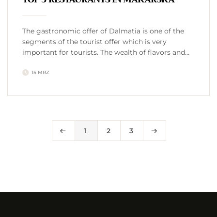
The gastronomic offer of Dalmatia is one of the
segments of the tourist offer which is very
important for tourists. The wealth of flavors and
aromas of the Dalmatian food and drinks is an
15 MRZ
excellent foundation on which the development of
this type of tourism is based. If you ask the people
of Makarska where is best […]
1
2
3