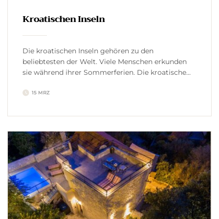
Kroatischen Inseln
Die kroatischen Inseln gehören zu den
beliebtesten der Welt. Viele Menschen erkunden
sie während ihrer Sommerferien. Die kroatische
Küste beherbergt mehr als 1000 Inseln. Oktober
15 MRZ
bis April ist Kroatiens Nebensaison. Es sind nicht
so viele Touristen auf den Straßen wie in der
Hochsaison von Juni bis August. Vis Island ist ein
häufiges Ziel. Es ist […]