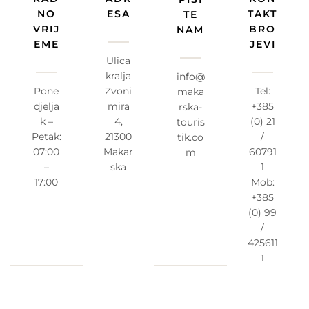
NO
ESA
TAKT
TE
VRIJ
BRO
NAM
EME
JEVI
Ulica
kralja
info@
Pone
Zvoni
Tel:
maka
djelja
mira
+385
rska-
k –
4,
(0) 21
touris
Petak:
21300
/
tik.co
07:00
Makar
60791
m
–
ska
1
17:00
Mob:
+385
(0) 99
/
425611
1