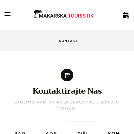
KONTAKT
Kontaktirajte Nas
STOJIMO VAM NA RASPOLAGANJU 5 DANA U
TJEDNU!
RAD
ADR
KON
PIŠI