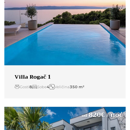
Villa Rogač 1
Gosti
8
Sobe
4
Veličina
350 m²
820
€
/ noć
od