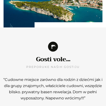
Otkrijte ljepotu
Makarske, šarmantnog
primorskog grada
smještenog u srcu
Gosti vole...
Dalmacije, Hrvatska
PREPORUKE NAŠIH GOSTIJU
“Cudowne miejsce zarówno dla rodzin z dziećmi jak i
n
dla grupy znajomych, właściciele cudowni, wszędzie
n
blisko. prywatny basen rewelacja. Dom w pełni
wyposażony. Napewno wrócimy!!!”