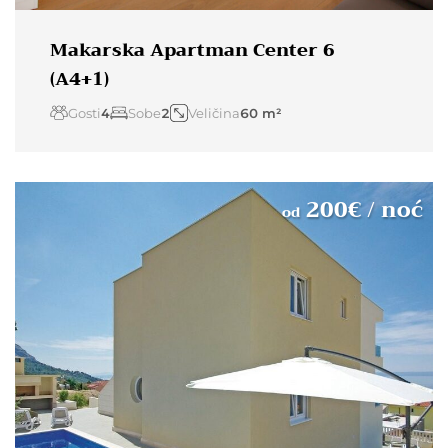
Makarska Apartman Center 6
(A4+1)
Gosti
4
Sobe
2
Veličina
60 m²
200
€
/ noć
od