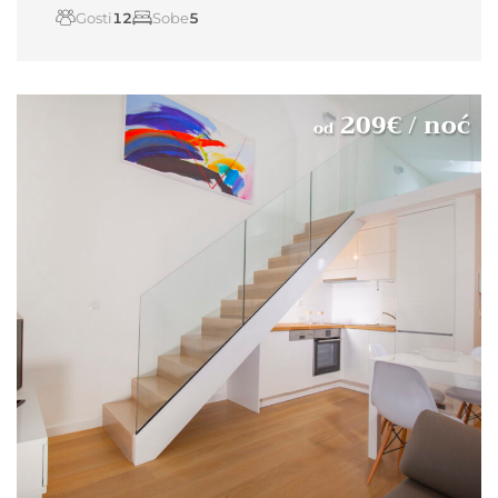
Gosti
12
Sobe
5
209
€
/ noć
od