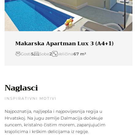
Makarska Apartman Lux 3 (A4+1)
Gosti
5
Sobe
2
Veličina
67 m²
Naglasci
INSPIRATIVNI MOTIVI
Najpoznatija, najljepša i najpovijesnija regija u
Hrvatskoj. Na jugu zemlje Dalmacija dočekuje
suncem, kristalno čistim morem, zapanjujućim
krajolicima i krškim delicijama iz regije.