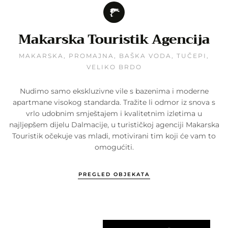
Makarska Touristik Agencija
MAKARSKA, PROMAJNA, BAŠKA VODA, TUČEPI,
VELIKO BRDO
Nudimo samo ekskluzivne vile s bazenima i moderne
apartmane visokog standarda. Tražite li odmor iz snova s
vrlo udobnim smještajem i kvalitetnim izletima u
najljepšem dijelu Dalmacije, u turističkoj agenciji Makarska
Touristik očekuje vas mladi, motivirani tim koji će vam to
omogućiti.
PREGLED OBJEKATA