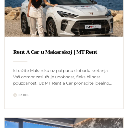
Rent A Car u Makarskoj | MT Rent
Istražite Makarsku uz potpunu slobodu kretanja
Vaš odmor zaslužuje udobnost, fleksibilnost i
pouzdanost. Uz MT Rent a Car pronađite idealno
vozilo za svako putovanje – od kompaktnih
03 KOL
gradskih automobila do luksuznih modela koji
pružaju vrhunsko iskustvo vožnje. Jednostavna
online rezervacija, mogućnost preuzimanja vozila
na našoj lokaciji ili dostave automobila na vašu
željenu destinaciju omogućuju vam […]