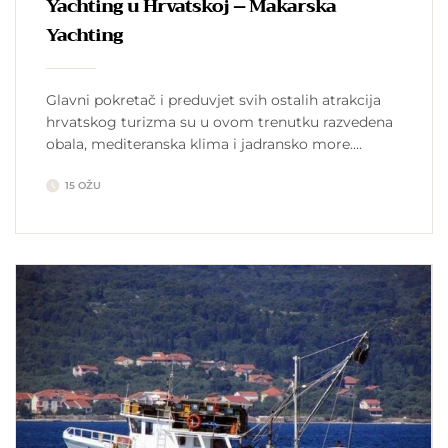
Yachting u Hrvatskoj – Makarska
Yachting
Glavni pokretač i preduvjet svih ostalih atrakcija
hrvatskog turizma su u ovom trenutku razvedena
obala, mediteranska klima i jadransko more.
Yachting u Hrvatskoj – Apartmani Makarska
15 OŽU
Dužina obale bez otoka iznosi 1.777 kilometara a
uključujući otoke iznosi preko 6.000 kilometara. Na
Hrvatskoj jadranskoj obali se nalaze 1246 otoka od
kojih je 67 naseljeno. Hrvatska ima […]