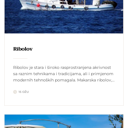
Ribolov
Ribolov je stara i široko rasprostranjena akrivnost
sa raznim tehnikama i tradicijama, ali i primjenom
modernih tehnoških pomagala. Makarska ribolov,
smještaj Makarska Hrvatska se dijeli na pet
15 OŽU
ribolovnih zona: istra, hrvatsko primorje, srednja
Dalmacija, južna Dalmacija i otvorene vode
Jadranskog mora. Razlikujemo sportski i
komercijalni ribolov. Tehnike ribolova na moru su:
panula, povraz, kanjčenica, parangal, […]