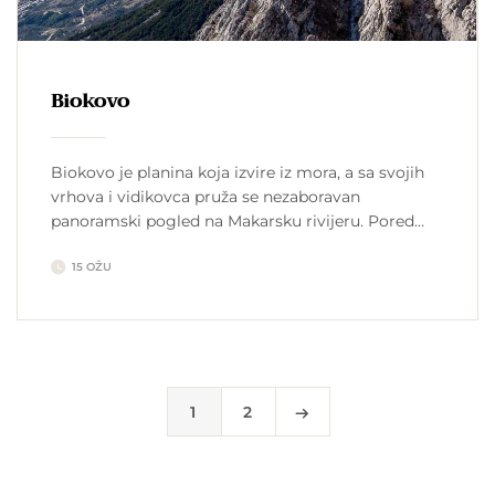
Biokovo
Biokovo je planina koja izvire iz mora, a sa svojih
vrhova i vidikovca pruža se nezaboravan
panoramski pogled na Makarsku rivijeru. Pored
svog položaja, Biokovo je jedinstveno zbog svoje
15 OŽU
geomorfologije i biološke raznolikosti, koji su bili
glavni razlozi proglašenja planine Biokovo parkom
prirode. Makarska apartmani Neke osnovne i važne
informacije o Biokovu: Godina osnivanja: 1981 […]
1
2