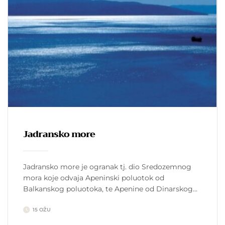
Jadransko more
Jadransko more je ogranak tj. dio Sredozemnog
mora koje odvaja Apeninski poluotok od
Balkanskog poluotoka, te Apenine od Dinarskog
gorja. Apartmani Makarska Lokacija – Južna
15 OŽU
Europa Granična mora – Jonsko more Površina –
138.592 km kvadratnih Zapremnina – 35 000 km