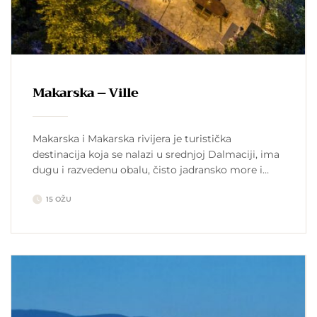
Makarska – Ville
Makarska i Makarska rivijera je turistička
destinacija koja se nalazi u srednjoj Dalmaciji, ima
dugu i razvedenu obalu, čisto jadransko more i
mediteransku klimu sa vrućim i suhim ljetom, te
15 OŽU
blagom i vlažnom zimom. Makarska rivijera
raspolaže brojnim prirodnim ljepotama i
turističkim atrakcijama, od kojih ističemo planinu i
park prirode Biokovo koja se prostire cijelom […]