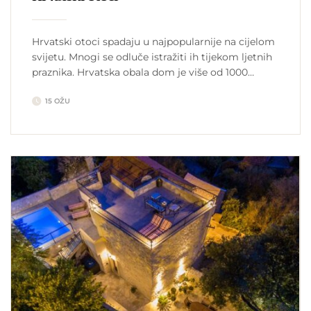
Hrvatski otoci spadaju u najpopularnije na cijelom
svijetu. Mnogi se odluče istražiti ih tijekom ljetnih
praznika. Hrvatska obala dom je više od 1000
otoka. Od listopada do travnja nije visoka sezona u
15 OŽU
Hrvatskoj. Na ulicama nema toliko turista kao u
visokoj sezoni od lipnja do kolovoza. Makarska
smještaj Otok Vis uobičajeno je odredište. To je […]