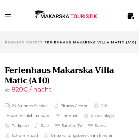
BOOKING OBJECT
FERIENHAUS MAKARSKA VILLA MATIC (A10)
Ferienhaus Makarska Villa
Matic (A10)
820
€
/ nacht
ab
24 Stunden Service
Fitness Center
Grill
Haustiere nicht erlaubt
Internet
Klimaanlage
Parkplatz
Safe
Satellite TV
Sauna
Schwimmbad
Unterhaltungsbereich im Inneren