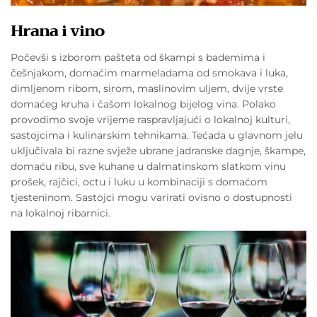
Hrana i vino
Počevši s izborom pašteta od škampi s bademima i
češnjakom, domaćim marmeladama od smokava i luka,
dimljenom ribom, sirom, maslinovim uljem, dvije vrste
domaćeg kruha i čašom lokalnog bijelog vina. Polako
provodimo svoje vrijeme raspravljajući o lokalnoj kulturi,
sastojcima i kulinarskim tehnikama. Tećada u glavnom jelu
uključivala bi razne svježe ubrane jadranske dagnje, škampe,
domaću ribu, sve kuhane u dalmatinskom slatkom vinu
prošek, rajčici, octu i luku u kombinaciji s domaćom
tjesteninom. Sastojci mogu varirati ovisno o dostupnosti
na lokalnoj ribarnici.