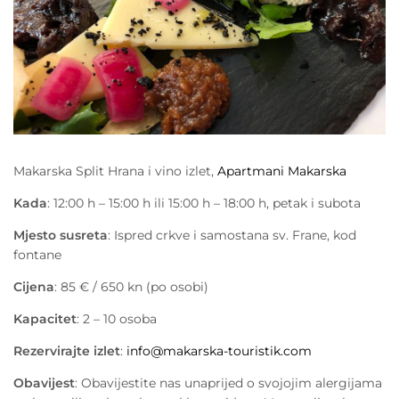
Makarska Split Hrana i vino izlet,
Apartmani Makarska
Kada
: 12:00 h – 15:00 h ili 15:00 h – 18:00 h, petak i subota
Mjesto susreta
: Ispred crkve i samostana sv. Frane, kod
fontane
Cijena
: 85 € / 650 kn (po osobi)
Kapacitet
: 2 – 10 osoba
Rezervirajte izlet
:
info@makarska-touristik.com
Obavijest
: Obavijestite nas unaprijed o svojojim alergijama