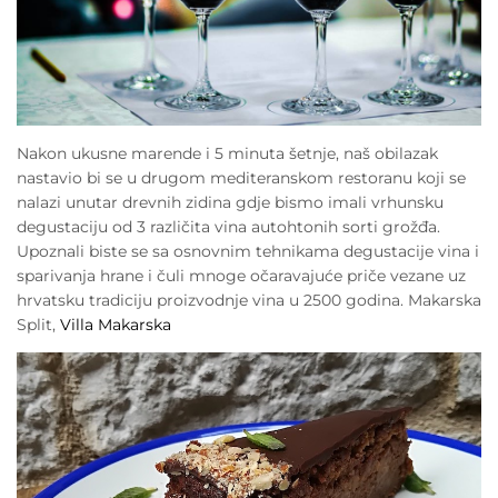
Nakon ukusne marende i 5 minuta šetnje, naš obilazak
nastavio bi se u drugom mediteranskom restoranu koji se
nalazi unutar drevnih zidina gdje bismo imali vrhunsku
degustaciju od 3 različita vina autohtonih sorti grožđa.
Upoznali biste se sa osnovnim tehnikama degustacije vina i
sparivanja hrane i čuli mnoge očaravajuće priče vezane uz
hrvatsku tradiciju proizvodnje vina u 2500 godina. Makarska
Split,
Villa Makarska