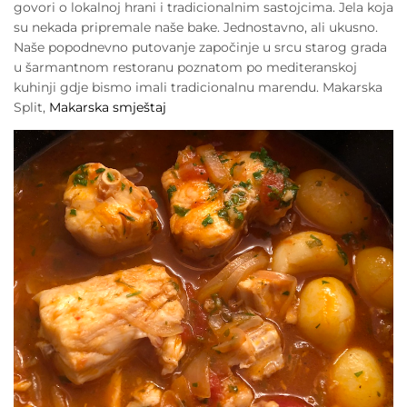
govori o lokalnoj hrani i tradicionalnim sastojcima. Jela koja
su nekada pripremale naše bake. Jednostavno, ali ukusno.
Naše popodnevno putovanje započinje u srcu starog grada
u šarmantnom restoranu poznatom po mediteranskoj
kuhinji gdje bismo imali tradicionalnu marendu. Makarska
Split,
Makarska smještaj