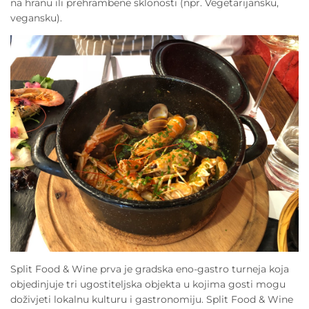
na hranu ili prehrambene sklonosti (npr. Vegetarijansku,
vegansku).
Split Food & Wine prva je gradska eno-gastro turneja koja
objedinjuje tri ugostiteljska objekta u kojima gosti mogu
doživjeti lokalnu kulturu i gastronomiju. Split Food & Wine